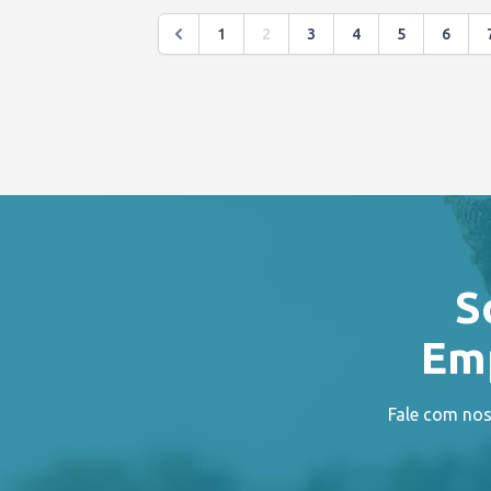
1
2
3
4
5
6
S
Emp
Fale com nos