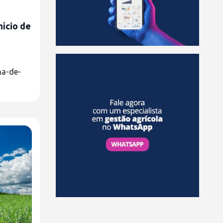
nício de
na-de-