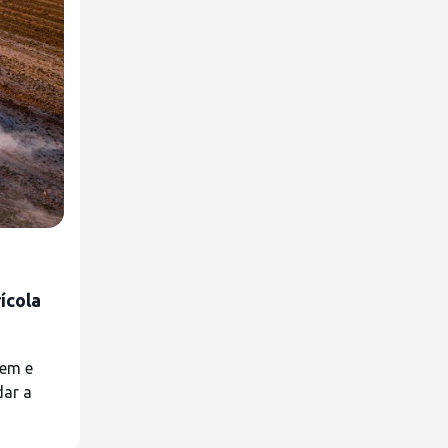
ícola
gem e
dar a