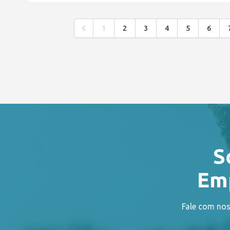
1
2
3
4
5
6
S
Emp
Fale com nos