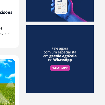
cisões
de
viais!