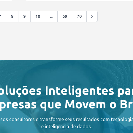
7
8
9
10
...
69
70
oluções Inteligentes pa
resas que Movem o Br
sos consultores e transforme seus resultados com tecnolog
e inteligência de dados.