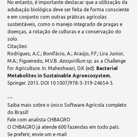
No entanto, é importante destacar que a utilização da
adubação biológica deve ser feita de forma consciente
e em conjunto com outras
práticas agrícolas
sustentáveis
, como o manejo integrado de pragas e
doenças, a rotação de culturas e a conservação do
solo.
Citações:
Rodrigues, A.C.; Bonifácio, A.; Araújo, F.F.; Lira Junior,
M.A.; Figueiredo, M.V.B.
Azospirillum
sp. as a Challenge
for Agriculture. In: Maheshwari, D.K (ed).
Bacterial
Metabolites in Sustainable Agroecosystem
,
Springer. 2015. DOI
10.1007/978-3-319-24654-3.
---
Saiba mais sobre o único Software Agrícola completo
do Brasil!
Fale com analista CHBAGRO
O
CHBAGRO
já atende 600 fazendas em todo país.
Se preferir, envie um e-mail